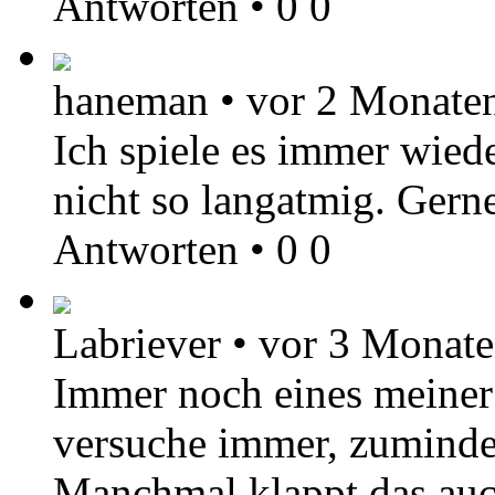
Antworten
•
0
0
haneman
•
vor 2 Monate
Ich spiele es immer wiede
nicht so langatmig. Gern
Antworten
•
0
0
Labriever
•
vor 3 Monat
Immer noch eines meiner 
versuche immer, zumindes
Manchmal klappt das au