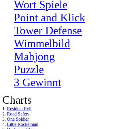
Wort Spiele
Point and Klick
Tower Defense
Wimmelbild
Mahjong
Puzzle
3 Gewinnt
Charts
1.
Resident Evil
2.
Road Safety
3.
One Soldier
4.
Little Rocketman