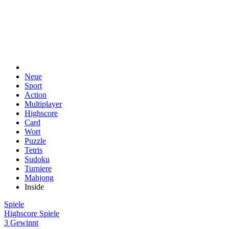
Neue
Sport
Action
Multiplayer
Highscore
Card
Wort
Puzzle
Tetris
Sudoku
Turniere
Mahjong
Inside
Spiele
Highscore Spiele
3 Gewinnt