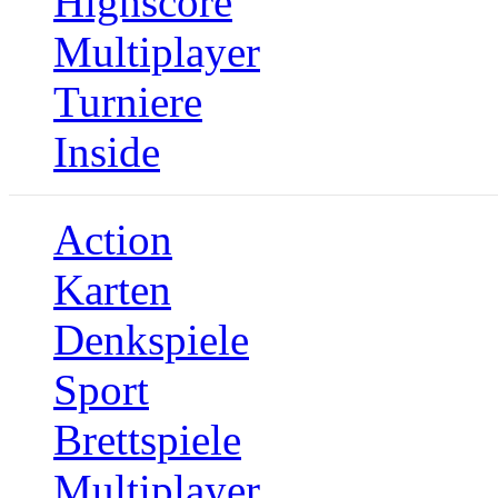
Highscore
Multiplayer
Turniere
Inside
Action
Karten
Denkspiele
Sport
Brettspiele
Multiplayer