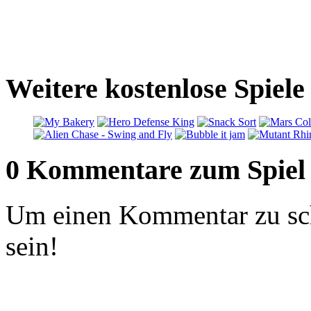
Weitere kostenlose Spiel
0 Kommentare zum Spiel
Um einen Kommentar zu sch
sein!