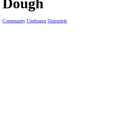
Dough
Community
Umfragen
Tippspiele