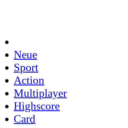
Neue
Sport
Action
Multiplayer
Highscore
Card