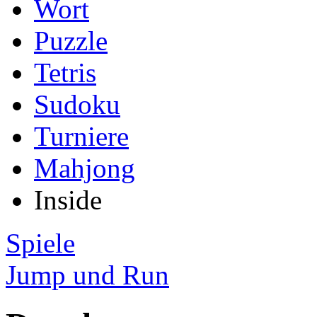
Wort
Puzzle
Tetris
Sudoku
Turniere
Mahjong
Inside
Spiele
Jump und Run