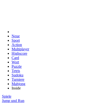
Neue
Sport
Action
Multiplayer
Highscore
Card
Wort
Puzzle
Tetris
Sudoku
Turniere
Mahjong
Inside
Spiele
Jump und Run