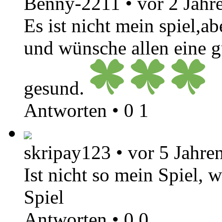
Benny-2211
•
vor 2 Jahr
Es ist nicht mein spiel,ab
und wünsche allen eine 
gesund.
Antworten
•
0
1
skripay123
•
vor 5 Jahre
Ist nicht so mein Spiel, 
Spiel
Antworten
•
0
0