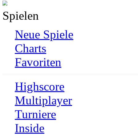
Spielen
Neue Spiele
Charts
Favoriten
Highscore
Multiplayer
Turniere
Inside