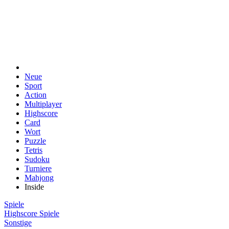
Neue
Sport
Action
Multiplayer
Highscore
Card
Wort
Puzzle
Tetris
Sudoku
Turniere
Mahjong
Inside
Spiele
Highscore Spiele
Sonstige