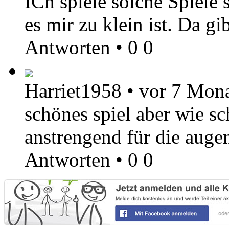
ICh spiele solche Spiele s
es mir zu klein ist. Da gi
Antworten
•
0
0
Harriet1958
•
vor 7 Mon
schönes spiel aber wie sc
anstrengend für die aug
Antworten
•
0
0