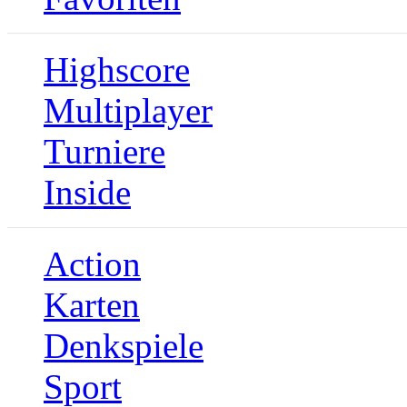
Highscore
Multiplayer
Turniere
Inside
Action
Karten
Denkspiele
Sport