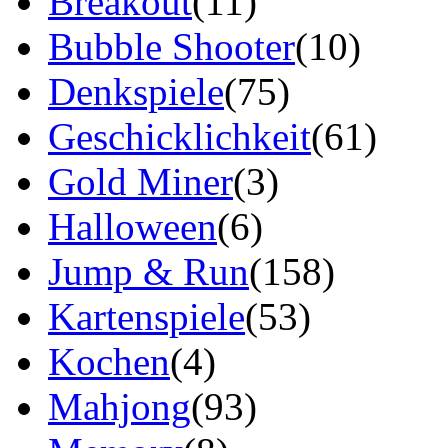
Breakout
(11)
Bubble Shooter
(10)
Denkspiele
(75)
Geschicklichkeit
(61)
Gold Miner
(3)
Halloween
(6)
Jump & Run
(158)
Kartenspiele
(53)
Kochen
(4)
Mahjong
(93)