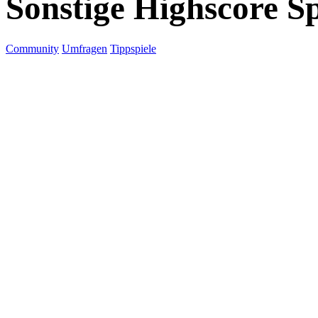
Sonstige Highscore Sp
Community
Umfragen
Tippspiele