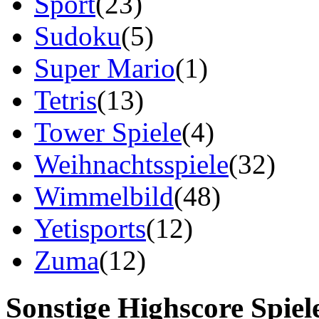
Sport
(23)
Sudoku
(5)
Super Mario
(1)
Tetris
(13)
Tower Spiele
(4)
Weihnachtsspiele
(32)
Wimmelbild
(48)
Yetisports
(12)
Zuma
(12)
Sonstige Highscore Spiel