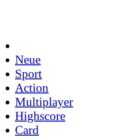
Neue
Sport
Action
Multiplayer
Highscore
Card