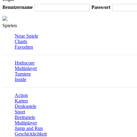
Benutzername
Passwort
Spielen
Neue Spiele
Charts
Favoriten
Highscore
Multiplayer
Turniere
Inside
Action
Karten
Denkspiele
Sport
Brettspiele
Multiplayer
Jump and Run
Geschicklichkeit