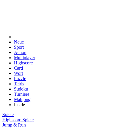
Neue
Sport
Action
Multiplayer
Highscore
Card
Wort
Puzzle
Tetris
Sudoku
Turniere
Mahjong
Inside
Spiele
Highscore Spiele
Jump & Run