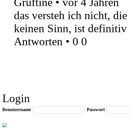
Gruftine
•
vor 4 Jahren
das versteh ich nicht, di
keinen Sinn, ist definiti
Antworten
•
0
0
Login
Benutzername
Passwort