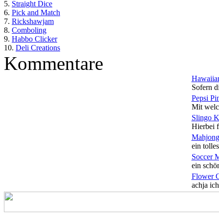
5.
Straight Dice
6.
Pick and Match
7.
Rickshawjam
8.
Comboling
9.
Habbo Clicker
10.
Deli Creations
Kommentare
Hawaiian
Sofern di
Pepsi Pi
Mit welc
Slingo 
Hierbei f
Mahjong
ein tolles
Soccer 
ein schön
Flower 
achja ich