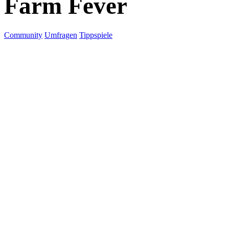
Farm Fever
Community
Umfragen
Tippspiele