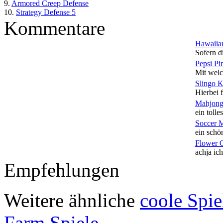
9.
Armored Creep Defense
10.
Strategy Defense 5
Kommentare
Hawaiian
Sofern di
Pepsi Pi
Mit welc
Slingo 
Hierbei f
Mahjong
ein tolles
Soccer 
ein schön
Flower 
achja ich
Empfehlungen
Weitere ähnliche
coole Spie
Farm Spiele
.