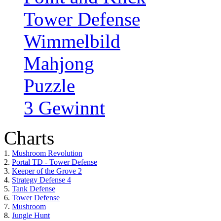
Tower Defense
Wimmelbild
Mahjong
Puzzle
3 Gewinnt
Charts
1.
Mushroom Revolution
2.
Portal TD - Tower Defense
3.
Keeper of the Grove 2
4.
Strategy Defense 4
5.
Tank Defense
6.
Tower Defense
7.
Mushroom
8.
Jungle Hunt