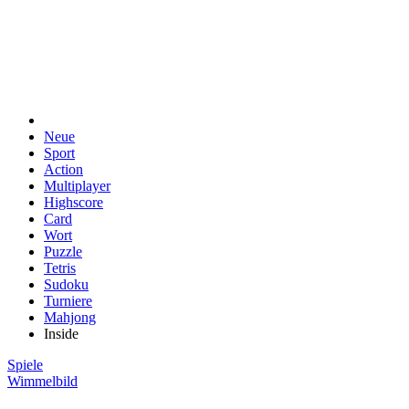
Neue
Sport
Action
Multiplayer
Highscore
Card
Wort
Puzzle
Tetris
Sudoku
Turniere
Mahjong
Inside
Spiele
Wimmelbild