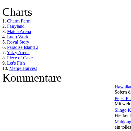
Charts
1.
Charm Farm
2.
Fairyland
3.
Match Arena
4.
Ludo World
5.
Royal Story
6.
Paradise Island 2
7.
Yatzy Arena
8.
Piece of Cake
9.
Let's Fish
10.
Merge Harvest
Kommentare
Hawaiian
Sofern di
Pepsi Pi
Mit welc
Slingo 
Hierbei f
Mahjong
ein tolles