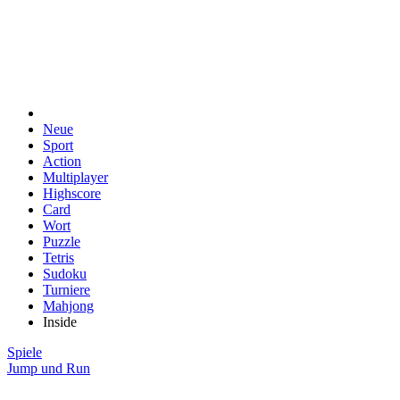
Neue
Sport
Action
Multiplayer
Highscore
Card
Wort
Puzzle
Tetris
Sudoku
Turniere
Mahjong
Inside
Spiele
Jump und Run