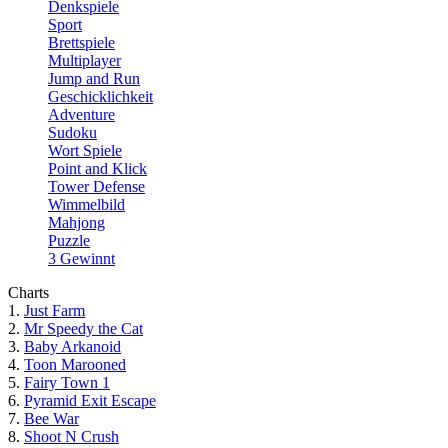
Denkspiele
Sport
Brettspiele
Multiplayer
Jump and Run
Geschicklichkeit
Adventure
Sudoku
Wort Spiele
Point and Klick
Tower Defense
Wimmelbild
Mahjong
Puzzle
3 Gewinnt
Charts
1.
Just Farm
2.
Mr Speedy the Cat
3.
Baby Arkanoid
4.
Toon Marooned
5.
Fairy Town 1
6.
Pyramid Exit Escape
7.
Bee War
8.
Shoot N Crush