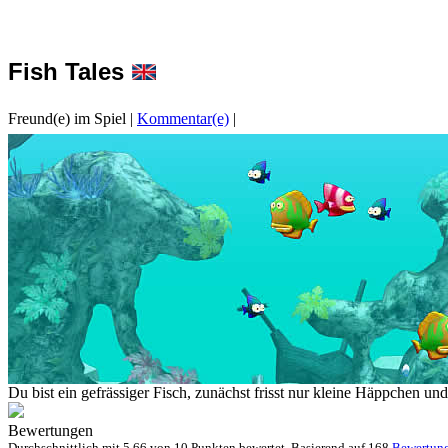
Fish Tales
Freund(e) im Spiel
|
Kommentar(e)
|
Du bist ein gefrässiger Fisch, zunächst frisst nur kleine Häppchen und
Bewertungen
Durchschnittlich mit
5.66 von
10 Punkten bewertet. Basierend auf
168
Bewertun