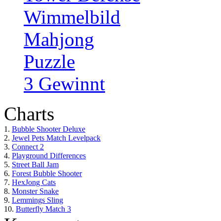
Wimmelbild
Mahjong
Puzzle
3 Gewinnt
Charts
1.
Bubble Shooter Deluxe
2.
Jewel Pets Match Levelpack
3.
Connect 2
4.
Playground Differences
5.
Street Ball Jam
6.
Forest Bubble Shooter
7.
HexJong Cats
8.
Monster Snake
9.
Lemmings Sling
10.
Butterfly Match 3