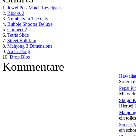
1.
Jewel Pets Match Levelpack
2.
Blocks 2
3.
Numbers In The City
4.
Bubble Shooter Deluxe
5.
Connect 2
6.
Tetris Slide
7.
Street Ball Jam
8.
Mahjong 3 Dimensions
9.
Arctic Pong
10.
Drop Blox
Kommentare
Hawaiian
Sofern di
Pepsi Pi
Mit welc
Slingo 
Hierbei f
Mahjong
ein tolles
Soccer 
ein schön