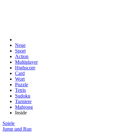
Neue
Sport
Action
Multiplayer
Highscore
Card
Wort
Puzzle
Tetris
Sudoku
Turniere
Mahjong
Inside
Spiele
Jump und Run