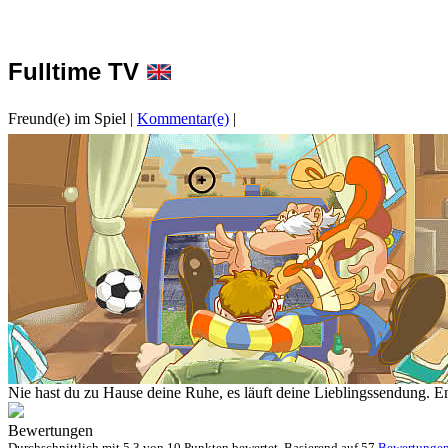
Fulltime TV
Freund(e) im Spiel
|
Kommentar(e)
|
Nie hast du zu Hause deine Ruhe, es läuft deine Lieblingssendung. En
Bewertungen
Durchschnittlich mit
5.3 von
10 Punkten bewertet. Basierend auf
57
Bewertunge