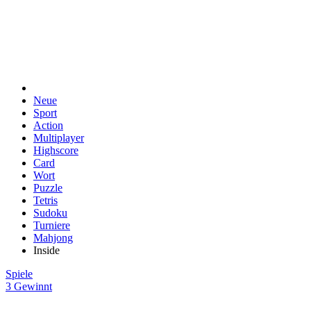
Neue
Sport
Action
Multiplayer
Highscore
Card
Wort
Puzzle
Tetris
Sudoku
Turniere
Mahjong
Inside
Spiele
3 Gewinnt