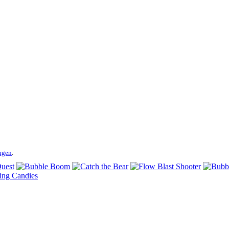
ngen
.