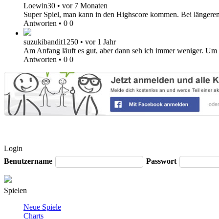
Loewin30
•
vor 7 Monaten
Super Spiel, man kann in den Highscore kommen. Bei längere
Antworten
•
0
0
suzukibandit1250
•
vor 1 Jahr
Am Anfang läuft es gut, aber dann seh ich immer weniger. Um zu
Antworten
•
0
0
Login
Benutzername
Passwort
Spielen
Neue Spiele
Charts