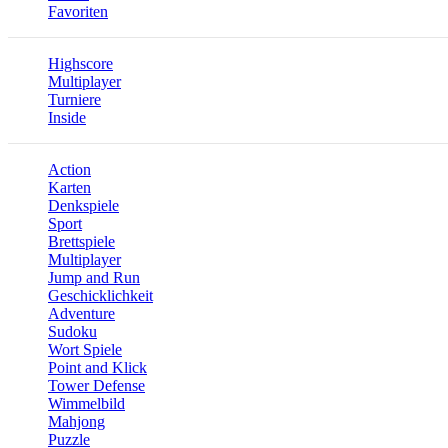
Favoriten
Highscore
Multiplayer
Turniere
Inside
Action
Karten
Denkspiele
Sport
Brettspiele
Multiplayer
Jump and Run
Geschicklichkeit
Adventure
Sudoku
Wort Spiele
Point and Klick
Tower Defense
Wimmelbild
Mahjong
Puzzle