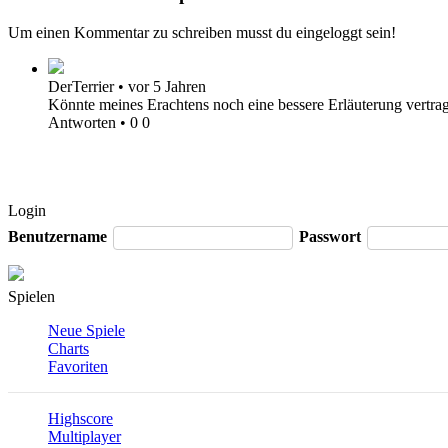
Um einen Kommentar zu schreiben musst du eingeloggt sein!
DerTerrier
•
vor 5 Jahren
Könnte meines Erachtens noch eine bessere Erläuterung vertrag
Antworten
•
0
0
Login
Benutzername
Passwort
Spielen
Neue Spiele
Charts
Favoriten
Highscore
Multiplayer