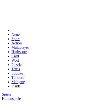
Neue
Sport
Action
Multiplayer
Highscore
Card
Wort
Puzzle
Tetris
Sudoku
Turniere
Mahjong
Inside
Spiele
Kartenspiele