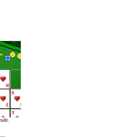
mußt.
gen
.