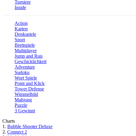
Turniere
Inside
Action
Karten
Denkspiele
Sport
Brettspiele
Multiplayer
Jump and Run
Geschicklichkeit
Adventure
Sudoku
Wort Spiele
Point and Klick
Tower Defense
Wimmelbild
Mahjong
Puzzle
3 Gewinnt
Charts
1.
Bubble Shooter Deluxe
2.
Connect 2