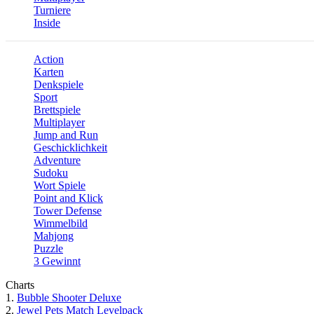
Turniere
Inside
Action
Karten
Denkspiele
Sport
Brettspiele
Multiplayer
Jump and Run
Geschicklichkeit
Adventure
Sudoku
Wort Spiele
Point and Klick
Tower Defense
Wimmelbild
Mahjong
Puzzle
3 Gewinnt
Charts
1.
Bubble Shooter Deluxe
2.
Jewel Pets Match Levelpack