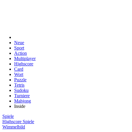
Neue
Sport
Action
Multiplayer
Highscore
Card
Wort
Puzzle
Tetris
Sudoku
Turniere
Mahjong
Inside
Spiele
Highscore Spiele
Wimmelbild