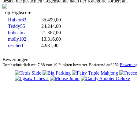
besten die gesuchten Gegenstände nach der Kategorie sortiert an.
Top Highscore
Hubert63
35.499,00
Teddy55
24.244,00
bobcatma
21.367,00
molly102
13.316,00
rescherl
4.931,00
Bewertungen
Durchschnittlich mit
7.88 von
10 Punkten bewertet. Basierend auf
252
Bewertun