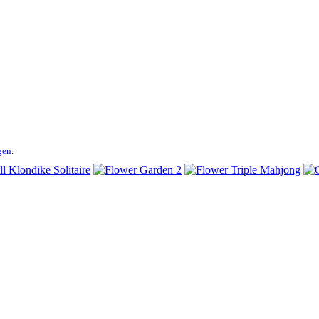
gen
.