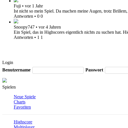
Fuji
•
vor 1 Jahr
Ist nicht so mein Spiel. Da machen meine Augen, trotz Brillem, e
Antworten
•
0
0
Snoopy747
•
vor 4 Jahren
Ein Spiel, das in Highscores eigentlich nichts zu suchen hat. H
Antworten
•
1
1
Login
Benutzername
Passwort
Spielen
Neue Spiele
Charts
Favoriten
Highscore
Multiplayer