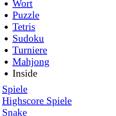
Wort
Puzzle
Tetris
Sudoku
Turniere
Mahjong
Inside
Spiele
Highscore Spiele
Snake