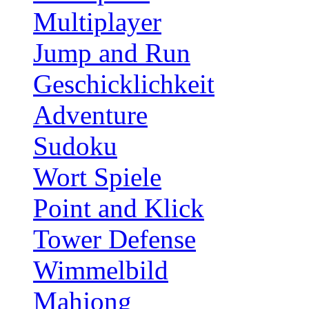
Multiplayer
Jump and Run
Geschicklichkeit
Adventure
Sudoku
Wort Spiele
Point and Klick
Tower Defense
Wimmelbild
Mahjong