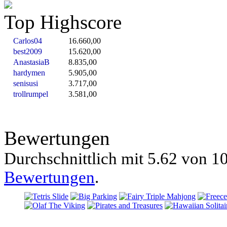
Top Highscore
Carlos04
16.660,00
best2009
15.620,00
AnastasiaB
8.835,00
hardymen
5.905,00
senisusi
3.717,00
trollrumpel
3.581,00
Bewertungen
Durchschnittlich mit
5.62 von
10
Bewertungen
.