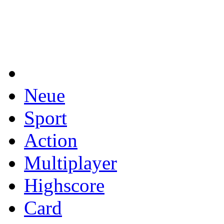
Neue
Sport
Action
Multiplayer
Highscore
Card