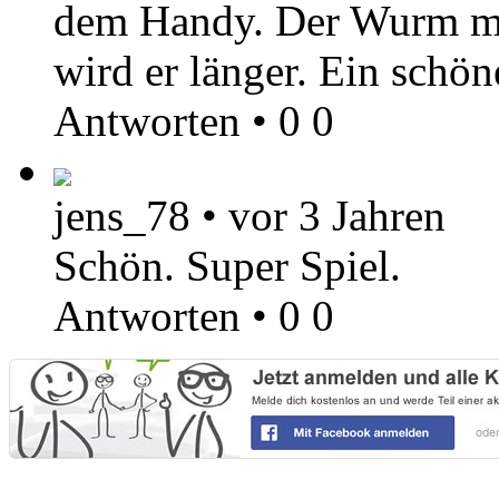
dem Handy. Der Wurm mu
wird er länger. Ein schön
Antworten
•
0
0
jens_78
•
vor 3 Jahren
Schön. Super Spiel.
Antworten
•
0
0