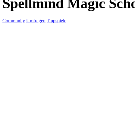
Spellmind Magic Sch
Community
Umfragen
Tippspiele