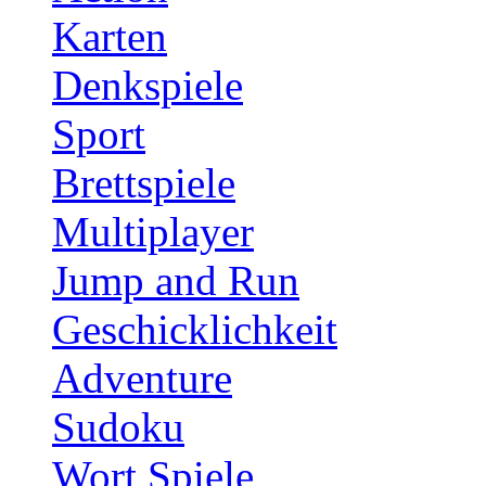
Karten
Denkspiele
Sport
Brettspiele
Multiplayer
Jump and Run
Geschicklichkeit
Adventure
Sudoku
Wort Spiele