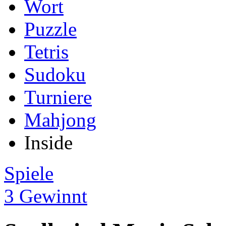
Wort
Puzzle
Tetris
Sudoku
Turniere
Mahjong
Inside
Spiele
3 Gewinnt