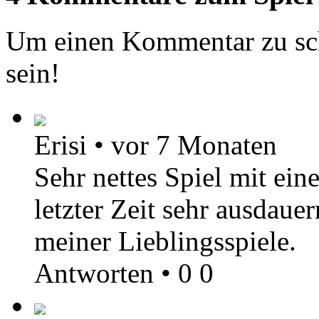
Um einen Kommentar zu sch
sein!
Erisi
•
vor 7 Monaten
Sehr nettes Spiel mit eine
letzter Zeit sehr ausdaue
meiner Lieblingsspiele.
Antworten
•
0
0