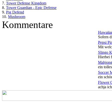
7.
Tower Defense Kingdom
8.
Tower Guardian - Epic Defense
9.
Pig Defend
10.
Mushroom
Kommentare
Hawaiian
Sofern di
Pepsi Pi
Mit welc
Slingo 
Hierbei f
Mahjong
ein tolles
Soccer 
ein schön
Flower 
achja ich