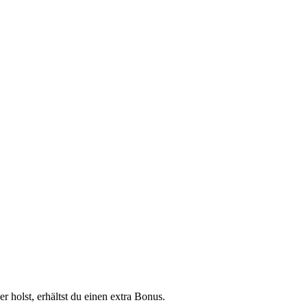
r holst, erhältst du einen extra Bonus.