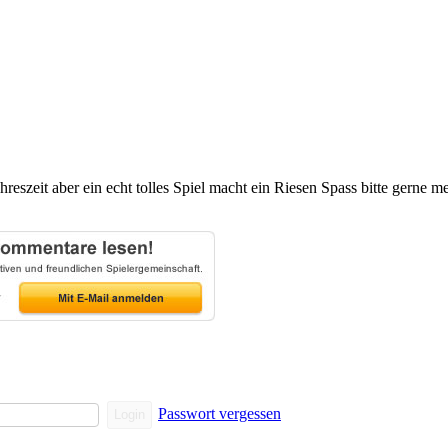
hreszeit aber ein echt tolles Spiel macht ein Riesen Spass bitte gerne m
Passwort vergessen
Login