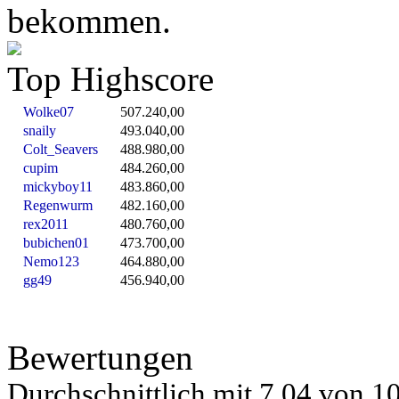
bekommen.
Top Highscore
Wolke07
507.240,00
snaily
493.040,00
Colt_Seavers
488.980,00
cupim
484.260,00
mickyboy11
483.860,00
Regenwurm
482.160,00
rex2011
480.760,00
bubichen01
473.700,00
Nemo123
464.880,00
gg49
456.940,00
Bewertungen
Durchschnittlich mit
7.04 von
10