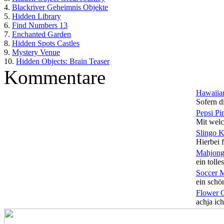
4.
Blackriver Geheimnis Objekte
5.
Hidden Library
6.
Find Numbers 13
7.
Enchanted Garden
8.
Hidden Spots Castles
9.
Mystery Venue
10.
Hidden Objects: Brain Teaser
Kommentare
Hawaiian
Sofern di
Pepsi Pi
Mit welc
Slingo 
Hierbei f
Mahjong
ein tolles
Soccer 
ein schön
Flower 
achja ich