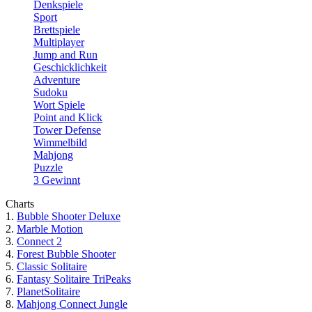
Denkspiele
Sport
Brettspiele
Multiplayer
Jump and Run
Geschicklichkeit
Adventure
Sudoku
Wort Spiele
Point and Klick
Tower Defense
Wimmelbild
Mahjong
Puzzle
3 Gewinnt
Charts
1.
Bubble Shooter Deluxe
2.
Marble Motion
3.
Connect 2
4.
Forest Bubble Shooter
5.
Classic Solitaire
6.
Fantasy Solitaire TriPeaks
7.
PlanetSolitaire
8.
Mahjong Connect Jungle