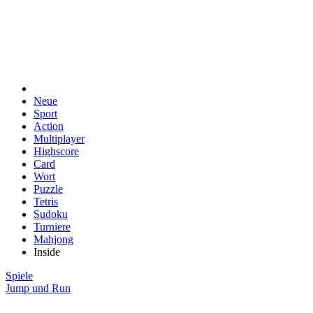
Neue
Sport
Action
Multiplayer
Highscore
Card
Wort
Puzzle
Tetris
Sudoku
Turniere
Mahjong
Inside
Spiele
Jump und Run