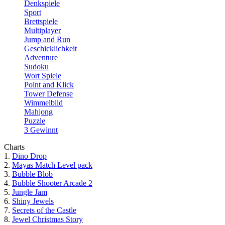
Denkspiele
Sport
Brettspiele
Multiplayer
Jump and Run
Geschicklichkeit
Adventure
Sudoku
Wort Spiele
Point and Klick
Tower Defense
Wimmelbild
Mahjong
Puzzle
3 Gewinnt
Charts
1.
Dino Drop
2.
Mayas Match Level pack
3.
Bubble Blob
4.
Bubble Shooter Arcade 2
5.
Jungle Jam
6.
Shiny Jewels
7.
Secrets of the Castle
8.
Jewel Christmas Story