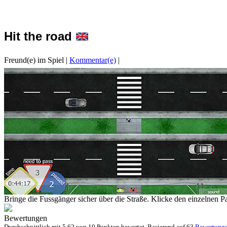
Hit the road
Freund(e) im Spiel
|
Kommentar(e)
|
Bringe die Fussgänger sicher über die Straße. Klicke den einzelnen Pa
Bewertungen
Durchschnittlich mit
5.62 von
10 Punkten bewertet. Basierend auf
63
Bewertung