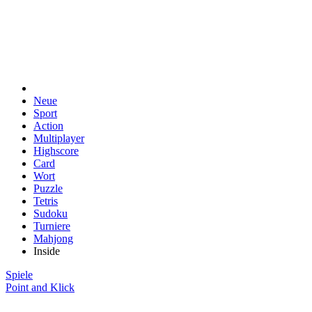
Neue
Sport
Action
Multiplayer
Highscore
Card
Wort
Puzzle
Tetris
Sudoku
Turniere
Mahjong
Inside
Spiele
Point and Klick