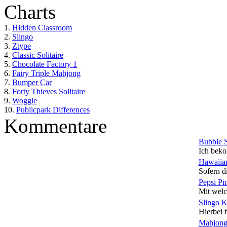
Charts
1.
Hidden Classroom
2.
Slingo
3.
Ztype
4.
Classic Solitaire
5.
Chocolate Factory 1
6.
Fairy Triple Mahjong
7.
Bumper Car
8.
Forty Thieves Solitaire
9.
Woggle
10.
Publicpark Differences
Kommentare
Bubble 
Ich beko
Hawaiian
Sofern di
Pepsi Pi
Mit welc
Slingo 
Hierbei f
Mahjong