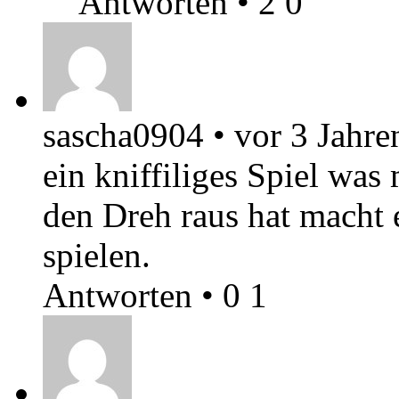
Antworten
•
2
0
sascha0904
•
vor 3 Jahre
ein kniffiliges Spiel w
den Dreh raus hat macht e
spielen.
Antworten
•
0
1