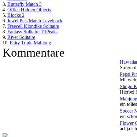
3.
Butterfly Match 3
4.
Office Hidden Objects
5.
Blocks 2
6.
Jewel Pets Match Levelpack
7.
Freecell Klondike Solitaire
8.
Fantasy Solitaire TriPeaks
9.
River Solitaire
10.
Fairy Triple Mahjong
Kommentare
Hawaiian
Sofern di
Pepsi Pi
Mit welc
Slingo 
Hierbei f
Mahjong
ein tolles
Soccer 
ein schön
Flower 
achja ich