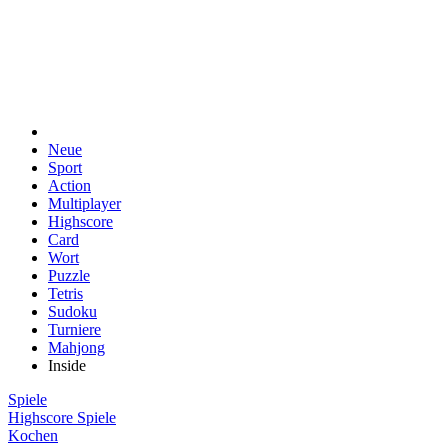
Neue
Sport
Action
Multiplayer
Highscore
Card
Wort
Puzzle
Tetris
Sudoku
Turniere
Mahjong
Inside
Spiele
Highscore Spiele
Kochen