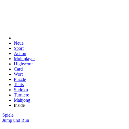
Neue
Sport
Action
Multiplayer
Highscore
Card
Wort
Puzzle
Tetris
Sudoku
Turniere
Mahjong
Inside
Spiele
Jump und Run