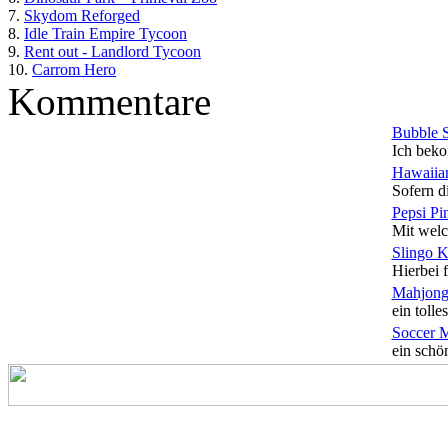
7.
Skydom Reforged
8.
Idle Train Empire Tycoon
9.
Rent out - Landlord Tycoon
10.
Carrom Hero
Kommentare
Bubble 
Ich beko
Hawaiian
Sofern di
Pepsi Pi
Mit welc
Slingo 
Hierbei f
Mahjong
ein tolles
Soccer 
ein schön