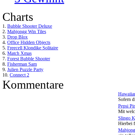
Charts
1.
Bubble Shooter Deluxe
2.
Mahjongg Win Tiles
3.
Drop Blox
4.
Office Hidden Objects
5.
Freecell Klondike Solitaire
6.
Match Xmas
7.
Forest Bubble Shooter
8.
Fisherman Sam
9.
Julien Puzzle Party
10.
Connect 2
Kommentare
Hawaiian
Sofern di
Pepsi Pi
Mit welc
Slingo 
Hierbei f
Mahjong