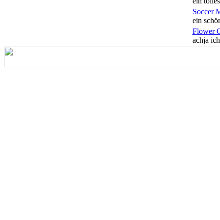
ein tolles
Soccer 
ein schön
Flower 
achja ich