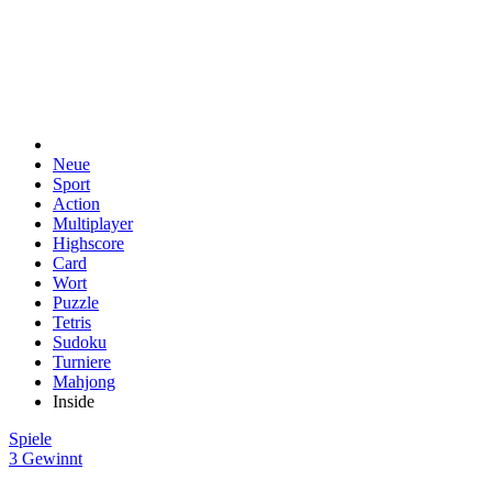
Neue
Sport
Action
Multiplayer
Highscore
Card
Wort
Puzzle
Tetris
Sudoku
Turniere
Mahjong
Inside
Spiele
3 Gewinnt