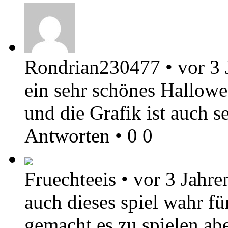
Rondrian230477
•
vor 3 
ein sehr schönes Hallowe
und die Grafik ist auch s
Antworten
•
0
0
Fruechteeis
•
vor 3 Jahre
auch dieses spiel wahr fü
gemacht es zu spielen ab