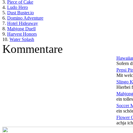
3.
Piece of Cake
4.
Ludo Hero
5.
Dust Buster.io
6.
Domino Adventure
7.
Hotel Hideaway
8.
Mahjong Duell
9.
Harvest Honors
10.
Water Splash
Kommentare
Hawaiian
Sofern di
Pepsi Pi
Mit welc
Slingo 
Hierbei f
Mahjong
ein tolles
Soccer 
ein schön
Flower 
achja ich