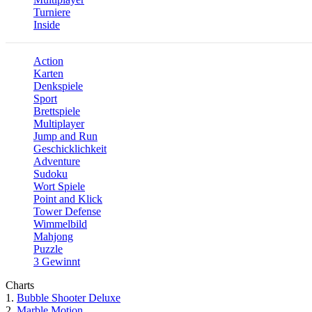
Turniere
Inside
Action
Karten
Denkspiele
Sport
Brettspiele
Multiplayer
Jump and Run
Geschicklichkeit
Adventure
Sudoku
Wort Spiele
Point and Klick
Tower Defense
Wimmelbild
Mahjong
Puzzle
3 Gewinnt
Charts
1.
Bubble Shooter Deluxe
2.
Marble Motion