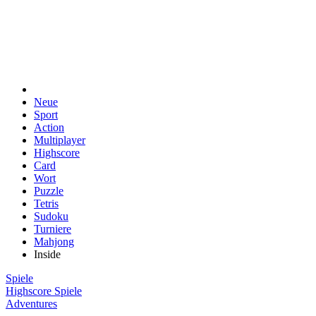
Neue
Sport
Action
Multiplayer
Highscore
Card
Wort
Puzzle
Tetris
Sudoku
Turniere
Mahjong
Inside
Spiele
Highscore Spiele
Adventures