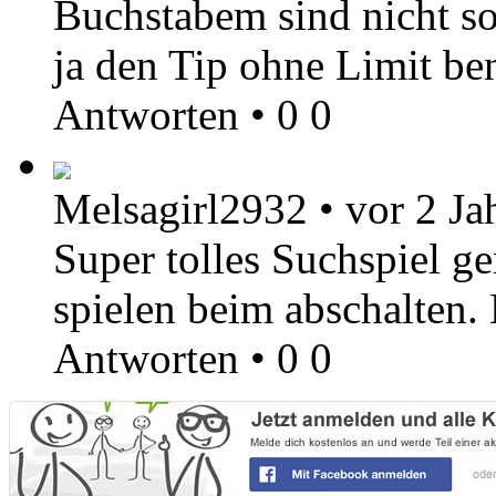
Buchstabem sind nicht so
ja den Tip ohne Limit be
Antworten
•
0
0
Melsagirl2932
•
vor 2 Ja
Super tolles Suchspiel g
spielen beim abschalten.
Antworten
•
0
0