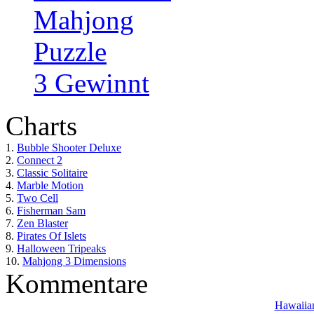
Mahjong
Puzzle
3 Gewinnt
Charts
1.
Bubble Shooter Deluxe
2.
Connect 2
3.
Classic Solitaire
4.
Marble Motion
5.
Two Cell
6.
Fisherman Sam
7.
Zen Blaster
8.
Pirates Of Islets
9.
Halloween Tripeaks
10.
Mahjong 3 Dimensions
Kommentare
Hawaiian