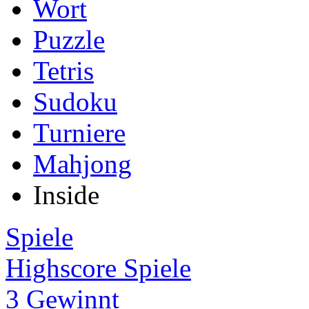
Wort
Puzzle
Tetris
Sudoku
Turniere
Mahjong
Inside
Spiele
Highscore Spiele
3 Gewinnt