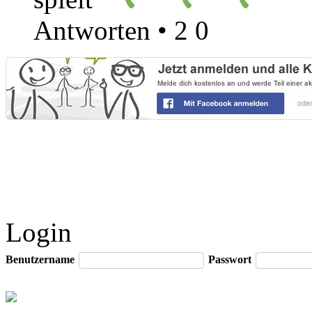
Antworten
•
2
0
Login
Benutzername
Passwort