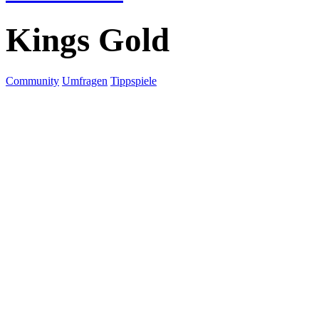
Kings Gold
Community
Umfragen
Tippspiele