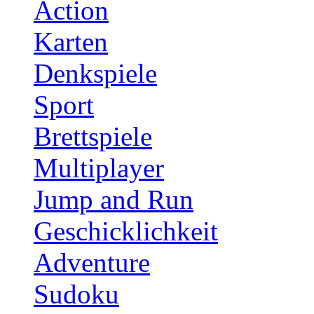
Action
Karten
Denkspiele
Sport
Brettspiele
Multiplayer
Jump and Run
Geschicklichkeit
Adventure
Sudoku