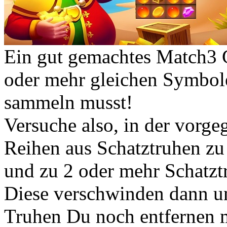
Ein gut gemachtes Match3 
oder mehr gleichen Symbol
sammeln musst!
Versuche also, in der vorge
Reihen aus Schatztruhen zu
und zu 2 oder mehr Schatztr
Diese verschwinden dann und
Truhen Du noch entfernen 