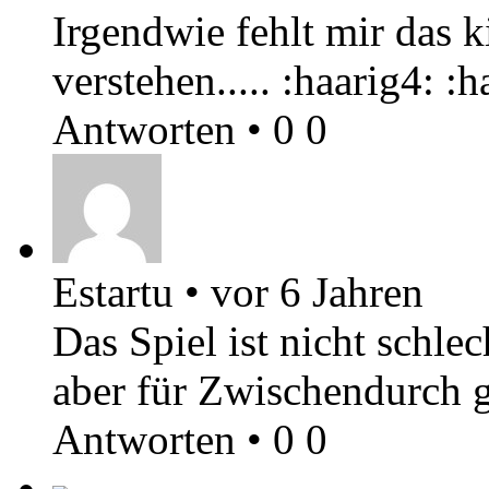
Irgendwie fehlt mir das 
verstehen..... :haarig4: :h
Antworten
•
0
0
Estartu
•
vor 6 Jahren
Das Spiel ist nicht schle
aber für Zwischendurch g
Antworten
•
0
0