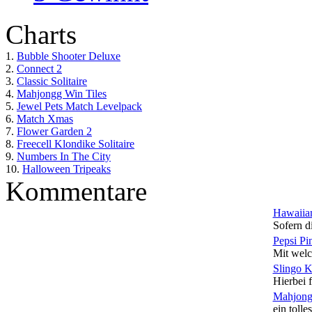
Charts
1.
Bubble Shooter Deluxe
2.
Connect 2
3.
Classic Solitaire
4.
Mahjongg Win Tiles
5.
Jewel Pets Match Levelpack
6.
Match Xmas
7.
Flower Garden 2
8.
Freecell Klondike Solitaire
9.
Numbers In The City
10.
Halloween Tripeaks
Kommentare
Hawaiian
Sofern di
Pepsi Pi
Mit welc
Slingo 
Hierbei f
Mahjong
ein tolles