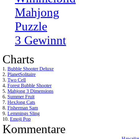
Mahjong
Puzzle
3 Gewinnt
Charts
1.
Bubble Shooter Deluxe
2.
PlanetSolitaire
3.
Two Cell
4.
Forest Bubble Shooter
5.
Mahjong 3 Dimensions
6.
Summer Fruit
7.
HexJong Cats
8.
Fisherman Sam
9.
Lemmings Sling
10.
Emoji Pop
Kommentare
Hawaiian