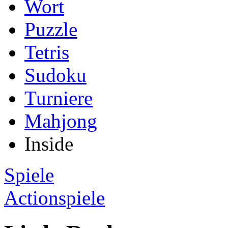
Wort
Puzzle
Tetris
Sudoku
Turniere
Mahjong
Inside
Spiele
Actionspiele