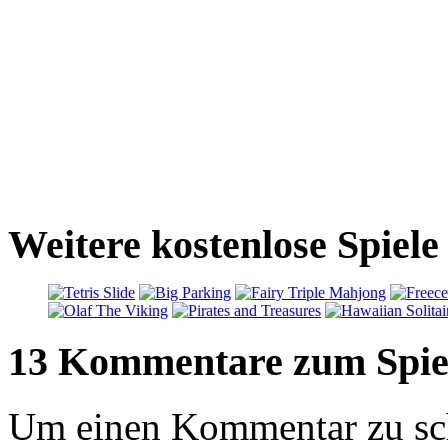
Weitere kostenlose Spiel
13 Kommentare zum Spie
Um einen Kommentar zu sch