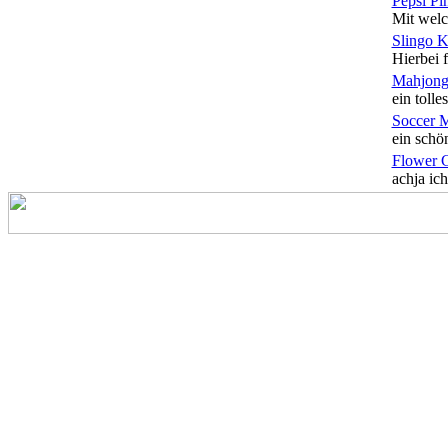
Pepsi Pi
Mit welc
Slingo 
Hierbei f
Mahjong
ein tolles
Soccer 
ein schön
Flower 
achja ich