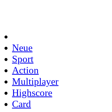
Neue
Sport
Action
Multiplayer
Highscore
Card