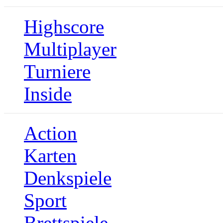
Highscore
Multiplayer
Turniere
Inside
Action
Karten
Denkspiele
Sport
Brettspiele