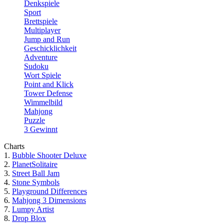
Denkspiele
Sport
Brettspiele
Multiplayer
Jump and Run
Geschicklichkeit
Adventure
Sudoku
Wort Spiele
Point and Klick
Tower Defense
Wimmelbild
Mahjong
Puzzle
3 Gewinnt
Charts
1.
Bubble Shooter Deluxe
2.
PlanetSolitaire
3.
Street Ball Jam
4.
Stone Symbols
5.
Playground Differences
6.
Mahjong 3 Dimensions
7.
Lumpy Artist
8.
Drop Blox