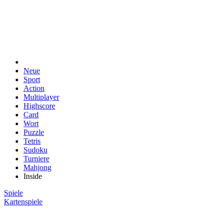
Neue
Sport
Action
Multiplayer
Highscore
Card
Wort
Puzzle
Tetris
Sudoku
Turniere
Mahjong
Inside
Spiele
Kartenspiele