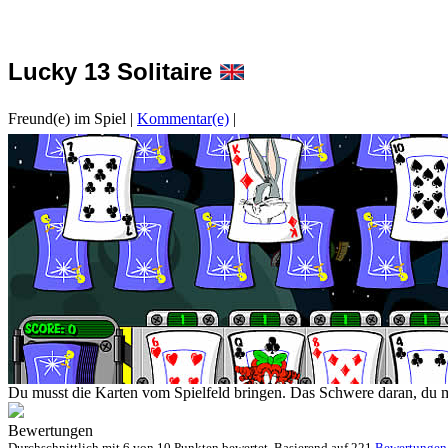
Lucky 13 Solitaire
Freund(e) im Spiel
|
Kommentar(e)
|
Du musst die Karten vom Spielfeld bringen. Das Schwere daran, du m
Bewertungen
Durchschnittlich mit
6 von
10 Punkten bewertet. Basierend auf
221
Bewertungen