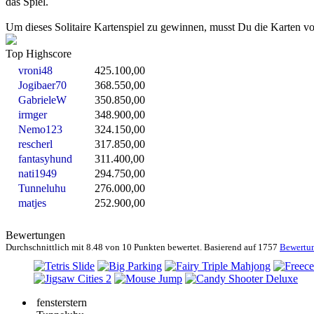
das Spiel.
Um dieses Solitaire Kartenspiel zu gewinnen, musst Du die Karten vo
Top Highscore
vroni48
425.100,00
Jogibaer70
368.550,00
GabrieleW
350.850,00
irmger
348.900,00
Nemo123
324.150,00
rescherl
317.850,00
fantasyhund
311.400,00
nati1949
294.750,00
Tunneluhu
276.000,00
matjes
252.900,00
Bewertungen
Durchschnittlich mit
8.48 von
10 Punkten bewertet. Basierend auf
1757
Bewertu
fensterstern