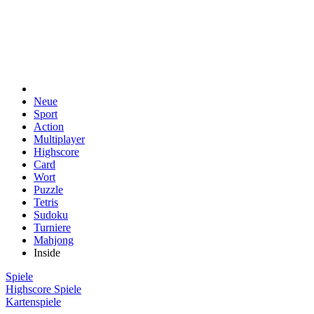
Neue
Sport
Action
Multiplayer
Highscore
Card
Wort
Puzzle
Tetris
Sudoku
Turniere
Mahjong
Inside
Spiele
Highscore Spiele
Kartenspiele