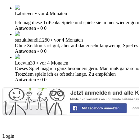
Labriever
•
vor 4 Monaten
Ich mag diese TriPeaks Spiele und spiele sie immer wieder gern
Antworten
•
0
0
suzukibandit1250
•
vor 4 Monaten
Ohne Zeitdruck ist gut, aber auf dauer sehr langweilig. Spiel es 
Antworten
•
0
0
Loewin30
•
vor 4 Monaten
Dieses Spiel mag ich ganz besonders gern. Man muß ganz schön
Trotzdem spiele ich es oft sehr lange. Zu empfehlen
Antworten
•
0
0
Login