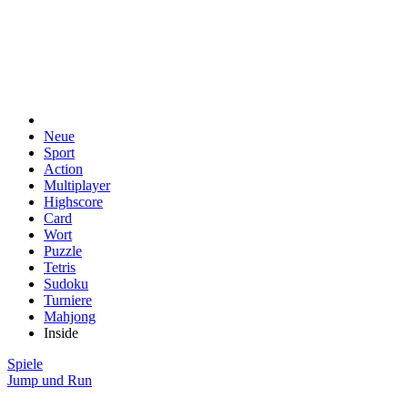
Neue
Sport
Action
Multiplayer
Highscore
Card
Wort
Puzzle
Tetris
Sudoku
Turniere
Mahjong
Inside
Spiele
Jump und Run