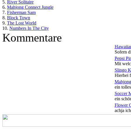
5.
River Solitaire
6.
Mahjong Connect Jungle
7.
Fisherman Sam
8.
Block Town
9.
The Lost World
10.
Numbers In The City
Kommentare
Hawaiian
Sofern di
Pepsi Pi
Mit welc
Slingo 
Hierbei f
Mahjong
ein tolles
Soccer 
ein schön
Flower 
achja ich