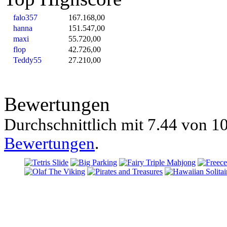
falo357
167.168,00
hanna
151.547,00
maxi
55.720,00
flop
42.726,00
Teddy55
27.210,00
Bewertungen
Durchschnittlich mit
7.44 von
10
Bewertungen
.