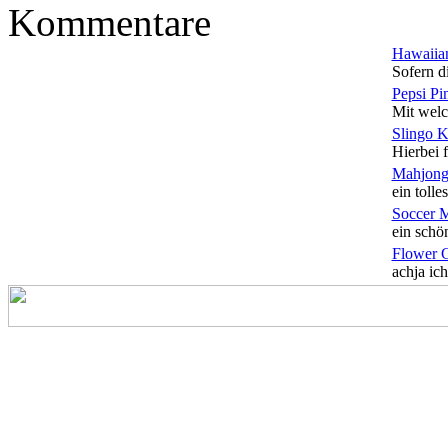
Kommentare
Hawaiian
Sofern di
Pepsi Pi
Mit welc
Slingo 
Hierbei f
Mahjong
ein tolles
Soccer 
ein schön
Flower 
achja ich