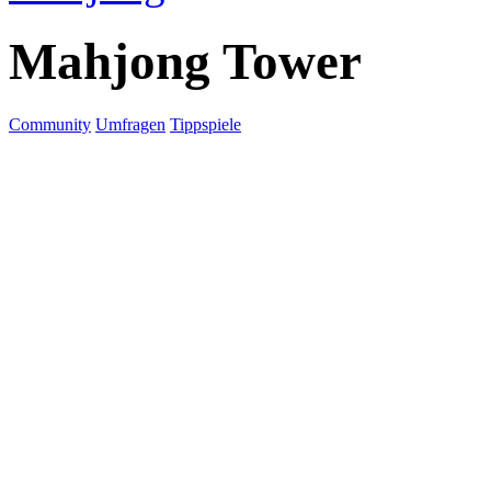
Mahjong Tower
Community
Umfragen
Tippspiele