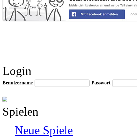
Login
Benutzername
Passwort
Spielen
Neue Spiele