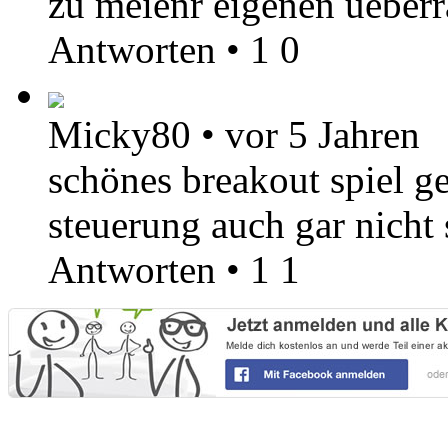
zu meienr eigenen ueber
Antworten
•
1
0
Micky80
•
vor 5 Jahren
schönes breakout spiel g
steuerung auch gar nicht
Antworten
•
1
1