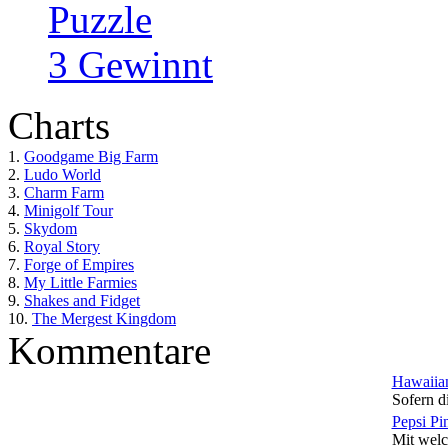
Puzzle
3 Gewinnt
Charts
1.
Goodgame Big Farm
2.
Ludo World
3.
Charm Farm
4.
Minigolf Tour
5.
Skydom
6.
Royal Story
7.
Forge of Empires
8.
My Little Farmies
9.
Shakes and Fidget
10.
The Mergest Kingdom
Kommentare
Hawaiian
Sofern di
Pepsi Pi
Mit welc