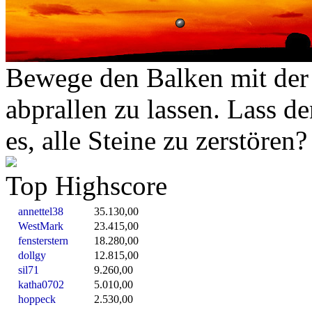
Bewege den Balken mit der
abprallen zu lassen. Lass de
es, alle Steine zu zerstören?
Top Highscore
annettel38
35.130,00
WestMark
23.415,00
fensterstern
18.280,00
dollgy
12.815,00
sil71
9.260,00
katha0702
5.010,00
hoppeck
2.530,00