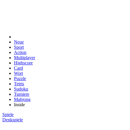
Neue
Sport
Action
Multiplayer
Highscore
Card
Wort
Puzzle
Tetris
Sudoku
Turniere
Mahjong
Inside
Spiele
Denkspiele