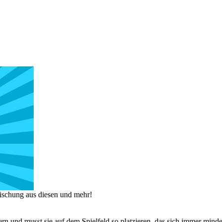
Mischung aus diesen und mehr!
und musst sie auf dem Spielfeld so platzieren, das sich immer mindes