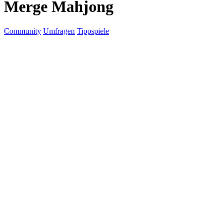
Merge Mahjong
Community
Umfragen
Tippspiele