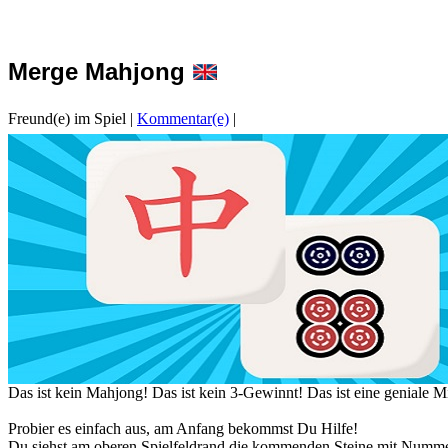
Merge Mahjong
Freund(e) im Spiel
|
Kommentar(e)
|
Das ist kein Mahjong! Das ist kein 3-Gewinnt! Das ist eine geniale 
Probier es einfach aus, am Anfang bekommst Du Hilfe!
Du siehst am oberen Spielfeldrand die kommenden Steine mit Nummern 