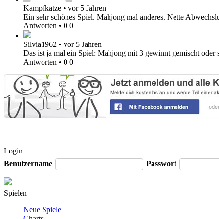
Kampfkatze
•
vor 5 Jahren
Ein sehr schönes Spiel. Mahjong mal anderes. Nette Abwechsl
Antworten
•
0
0
Silvia1962
•
vor 5 Jahren
Das ist ja mal ein Spiel: Mahjong mit 3 gewinnt gemischt oder so
Antworten
•
0
0
Login
Benutzername
Passwort
Spielen
Neue Spiele
Charts