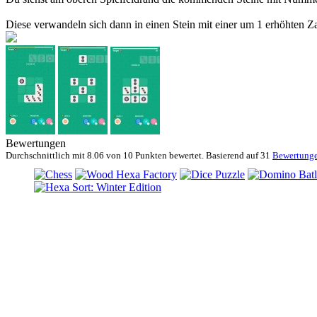
Diese verwandeln sich dann in einen Stein mit einer um 1 erhöhten Za
Bewertungen
Durchschnittlich mit
8.06 von
10 Punkten bewertet. Basierend auf
31
Bewertung