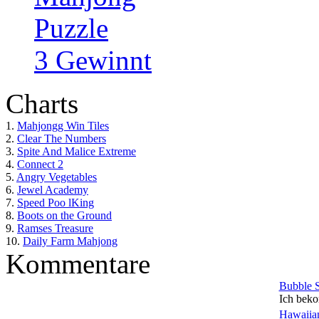
Puzzle
3 Gewinnt
Charts
1.
Mahjongg Win Tiles
2.
Clear The Numbers
3.
Spite And Malice Extreme
4.
Connect 2
5.
Angry Vegetables
6.
Jewel Academy
7.
Speed Poo lKing
8.
Boots on the Ground
9.
Ramses Treasure
10.
Daily Farm Mahjong
Kommentare
Bubble 
Ich beko
Hawaiian