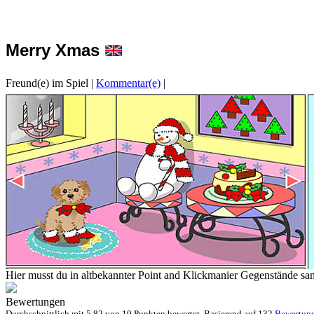
Merry Xmas
Freund(e) im Spiel
|
Kommentar(e)
|
Hier musst du in altbekannter Point and Klickmanier Gegenstände sa
Bewertungen
Durchschnittlich mit
5.82 von
10 Punkten bewertet. Basierend auf
132
Bewertun