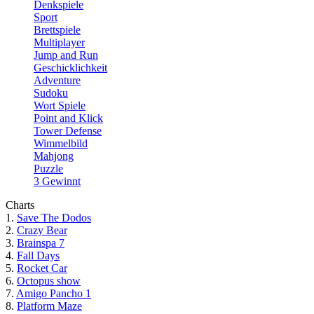
Denkspiele
Sport
Brettspiele
Multiplayer
Jump and Run
Geschicklichkeit
Adventure
Sudoku
Wort Spiele
Point and Klick
Tower Defense
Wimmelbild
Mahjong
Puzzle
3 Gewinnt
Charts
1.
Save The Dodos
2.
Crazy Bear
3.
Brainspa 7
4.
Fall Days
5.
Rocket Car
6.
Octopus show
7.
Amigo Pancho 1
8.
Platform Maze