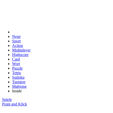
Neue
Sport
Action
Multiplayer
Highscore
Card
Wort
Puzzle
Tetris
Sudoku
Turniere
Mahjong
Inside
Spiele
Point and Klick