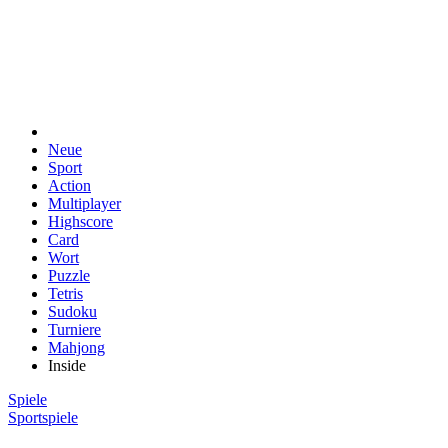
Neue
Sport
Action
Multiplayer
Highscore
Card
Wort
Puzzle
Tetris
Sudoku
Turniere
Mahjong
Inside
Spiele
Sportspiele