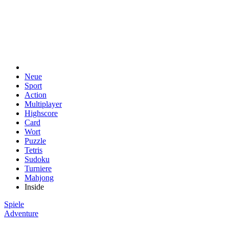
Neue
Sport
Action
Multiplayer
Highscore
Card
Wort
Puzzle
Tetris
Sudoku
Turniere
Mahjong
Inside
Spiele
Adventure