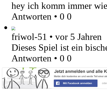
hey ich komm immer wied
Antworten
•
0
0
friwol-51
•
vor 5 Jahren
Dieses Spiel ist ein bisch
Antworten
•
0
0