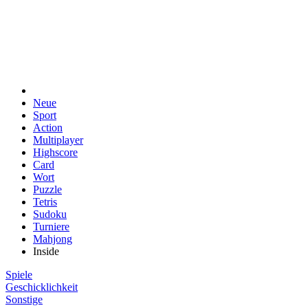
Neue
Sport
Action
Multiplayer
Highscore
Card
Wort
Puzzle
Tetris
Sudoku
Turniere
Mahjong
Inside
Spiele
Geschicklichkeit
Sonstige