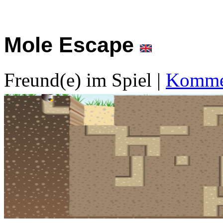
Mole Escape
Freund(e) im Spiel
|
Kommen