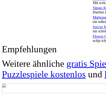
Mit welc
Slingo 
Hierbei f
Mahjong
ein tolles
Soccer 
ein schön
Flower 
achja ich
Empfehlungen
Weitere ähnliche
gratis Spie
Puzzlespiele kostenlos
und