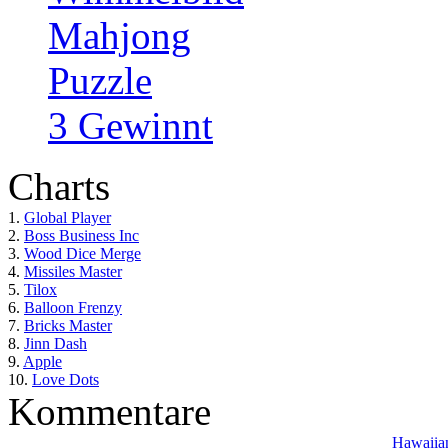
Mahjong
Puzzle
3 Gewinnt
Charts
1.
Global Player
2.
Boss Business Inc
3.
Wood Dice Merge
4.
Missiles Master
5.
Tilox
6.
Balloon Frenzy
7.
Bricks Master
8.
Jinn Dash
9.
Apple
10.
Love Dots
Kommentare
Hawaiian