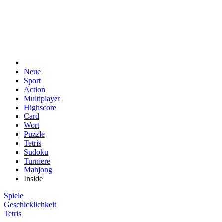
Neue
Sport
Action
Multiplayer
Highscore
Card
Wort
Puzzle
Tetris
Sudoku
Turniere
Mahjong
Inside
Spiele
Geschicklichkeit
Tetris