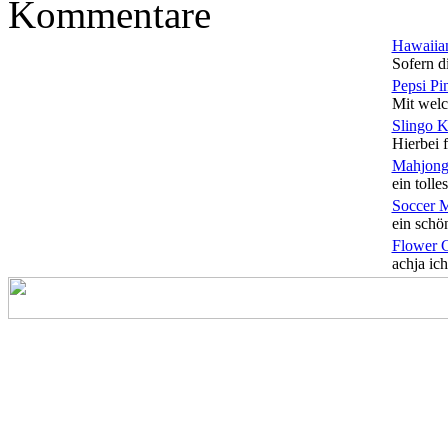
Kommentare
Hawaiian
Sofern di
Pepsi Pi
Mit welc
Slingo 
Hierbei f
Mahjong
ein tolles
Soccer 
ein schön
Flower 
achja ich